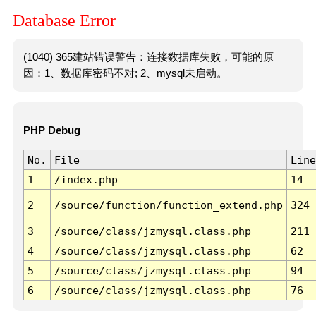
Database Error
(1040) 365建站错误警告：连接数据库失败，可能的原
因：1、数据库密码不对; 2、mysql未启动。
PHP Debug
No.
File
Line
1
/index.php
14
2
/source/function/function_extend.php
324
3
/source/class/jzmysql.class.php
211
4
/source/class/jzmysql.class.php
62
5
/source/class/jzmysql.class.php
94
6
/source/class/jzmysql.class.php
76