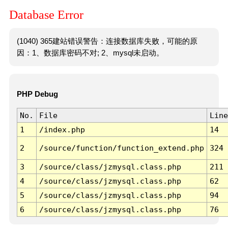
Database Error
(1040) 365建站错误警告：连接数据库失败，可能的原
因：1、数据库密码不对; 2、mysql未启动。
PHP Debug
No.
File
Line
1
/index.php
14
2
/source/function/function_extend.php
324
3
/source/class/jzmysql.class.php
211
4
/source/class/jzmysql.class.php
62
5
/source/class/jzmysql.class.php
94
6
/source/class/jzmysql.class.php
76