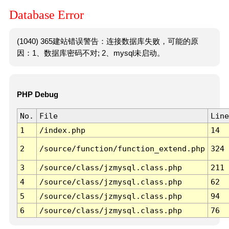
Database Error
(1040) 365建站错误警告：连接数据库失败，可能的原
因：1、数据库密码不对; 2、mysql未启动。
PHP Debug
No.
File
Line
1
/index.php
14
2
/source/function/function_extend.php
324
3
/source/class/jzmysql.class.php
211
4
/source/class/jzmysql.class.php
62
5
/source/class/jzmysql.class.php
94
6
/source/class/jzmysql.class.php
76