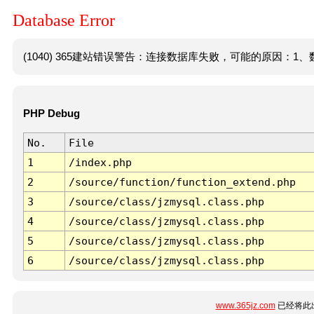
Database Error
(1040) 365建站错误警告：连接数据库失败，可能的原因：1、数
PHP Debug
No.
File
1
/index.php
2
/source/function/function_extend.php
3
/source/class/jzmysql.class.php
4
/source/class/jzmysql.class.php
5
/source/class/jzmysql.class.php
6
/source/class/jzmysql.class.php
www.365jz.com
已经将此