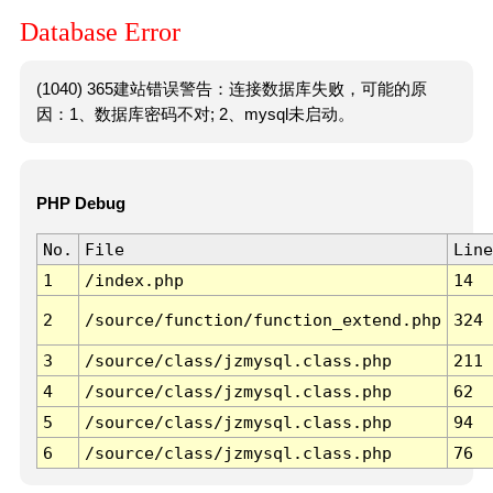
Database Error
(1040) 365建站错误警告：连接数据库失败，可能的原
因：1、数据库密码不对; 2、mysql未启动。
PHP Debug
No.
File
Line
1
/index.php
14
2
/source/function/function_extend.php
324
3
/source/class/jzmysql.class.php
211
4
/source/class/jzmysql.class.php
62
5
/source/class/jzmysql.class.php
94
6
/source/class/jzmysql.class.php
76