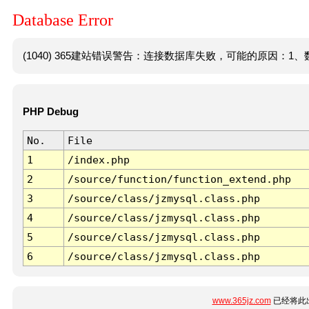
Database Error
(1040) 365建站错误警告：连接数据库失败，可能的原因：1、数
PHP Debug
No.
File
1
/index.php
2
/source/function/function_extend.php
3
/source/class/jzmysql.class.php
4
/source/class/jzmysql.class.php
5
/source/class/jzmysql.class.php
6
/source/class/jzmysql.class.php
www.365jz.com
已经将此