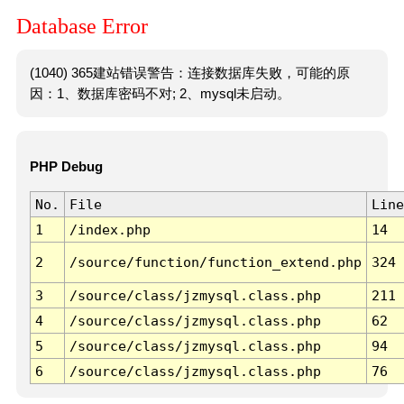
Database Error
(1040) 365建站错误警告：连接数据库失败，可能的原
因：1、数据库密码不对; 2、mysql未启动。
PHP Debug
No.
File
Line
1
/index.php
14
2
/source/function/function_extend.php
324
3
/source/class/jzmysql.class.php
211
4
/source/class/jzmysql.class.php
62
5
/source/class/jzmysql.class.php
94
6
/source/class/jzmysql.class.php
76