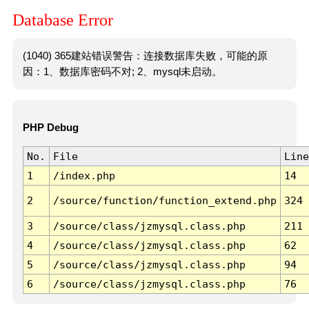
Database Error
(1040) 365建站错误警告：连接数据库失败，可能的原
因：1、数据库密码不对; 2、mysql未启动。
PHP Debug
No.
File
Line
1
/index.php
14
2
/source/function/function_extend.php
324
3
/source/class/jzmysql.class.php
211
4
/source/class/jzmysql.class.php
62
5
/source/class/jzmysql.class.php
94
6
/source/class/jzmysql.class.php
76