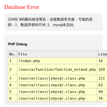
Database Error
(1040) 365建站错误警告：连接数据库失败，可能的原
因：1、数据库密码不对; 2、mysql未启动。
PHP Debug
No.
File
Line
1
/index.php
14
2
/source/function/function_extend.php
324
3
/source/class/jzmysql.class.php
211
4
/source/class/jzmysql.class.php
62
5
/source/class/jzmysql.class.php
94
6
/source/class/jzmysql.class.php
76