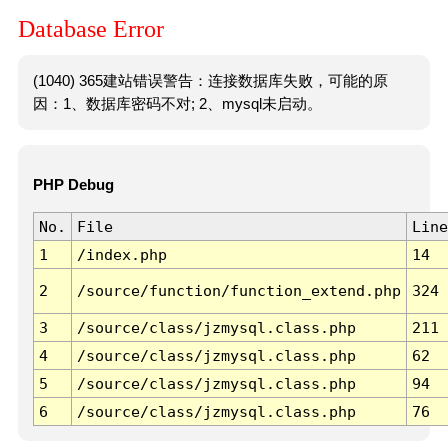
Database Error
(1040) 365建站错误警告：连接数据库失败，可能的原
因：1、数据库密码不对; 2、mysql未启动。
PHP Debug
No.
File
Line
1
/index.php
14
2
/source/function/function_extend.php
324
3
/source/class/jzmysql.class.php
211
4
/source/class/jzmysql.class.php
62
5
/source/class/jzmysql.class.php
94
6
/source/class/jzmysql.class.php
76