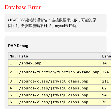
Database Error
(1040) 365建站错误警告：连接数据库失败，可能的原
因：1、数据库密码不对; 2、mysql未启动。
PHP Debug
No.
File
Line
1
/index.php
14
2
/source/function/function_extend.php
324
3
/source/class/jzmysql.class.php
211
4
/source/class/jzmysql.class.php
62
5
/source/class/jzmysql.class.php
94
6
/source/class/jzmysql.class.php
76