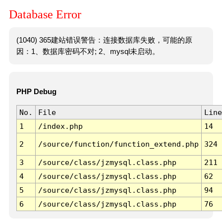
Database Error
(1040) 365建站错误警告：连接数据库失败，可能的原
因：1、数据库密码不对; 2、mysql未启动。
PHP Debug
No.
File
Line
1
/index.php
14
2
/source/function/function_extend.php
324
3
/source/class/jzmysql.class.php
211
4
/source/class/jzmysql.class.php
62
5
/source/class/jzmysql.class.php
94
6
/source/class/jzmysql.class.php
76