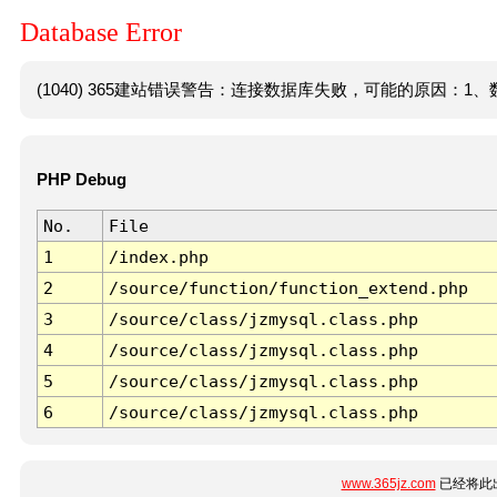
Database Error
(1040) 365建站错误警告：连接数据库失败，可能的原因：1、数
PHP Debug
No.
File
1
/index.php
2
/source/function/function_extend.php
3
/source/class/jzmysql.class.php
4
/source/class/jzmysql.class.php
5
/source/class/jzmysql.class.php
6
/source/class/jzmysql.class.php
www.365jz.com
已经将此