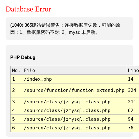
Database Error
(1040) 365建站错误警告：连接数据库失败，可能的原
因：1、数据库密码不对; 2、mysql未启动。
PHP Debug
No.
File
Line
1
/index.php
14
2
/source/function/function_extend.php
324
3
/source/class/jzmysql.class.php
211
4
/source/class/jzmysql.class.php
62
5
/source/class/jzmysql.class.php
94
6
/source/class/jzmysql.class.php
76