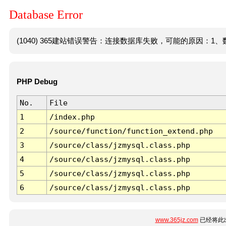
Database Error
(1040) 365建站错误警告：连接数据库失败，可能的原因：1、数
PHP Debug
No.
File
1
/index.php
2
/source/function/function_extend.php
3
/source/class/jzmysql.class.php
4
/source/class/jzmysql.class.php
5
/source/class/jzmysql.class.php
6
/source/class/jzmysql.class.php
www.365jz.com
已经将此