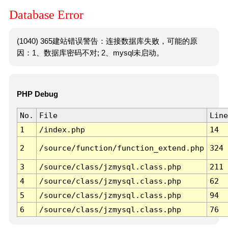
Database Error
(1040) 365建站错误警告：连接数据库失败，可能的原
因：1、数据库密码不对; 2、mysql未启动。
PHP Debug
No.
File
Line
1
/index.php
14
2
/source/function/function_extend.php
324
3
/source/class/jzmysql.class.php
211
4
/source/class/jzmysql.class.php
62
5
/source/class/jzmysql.class.php
94
6
/source/class/jzmysql.class.php
76