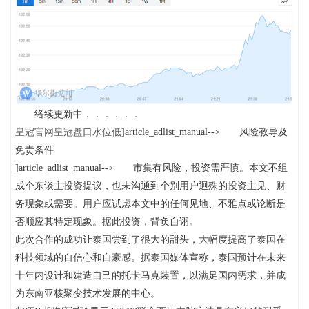
络续更新中．．．．．．
皇冠官网
皇冠盘口水位低
]article_adlist_manual--> 风险教导及
免责条件
]article_adlist_manual--> 市集有风险，投资需严慎。本文不组
成个东谈主投资提议，也未沟通到个别用户迥殊的投资主见、财
务现象或需要。用户应试虑本文中的任何见地、不雅点或论断是
否顺应其特定现象。据此投资，背负自诩。
此次合作的成功让泰国尝到了很大的甜头，大幅度提高了泰国在
科技领域的自信心和自豪感。据泰国媒体宣称，泰国预计在未来
十年内设计和建造自己的托卡马克装置，以满足国内需求，并成
为东南亚核聚变技术发展的中心。