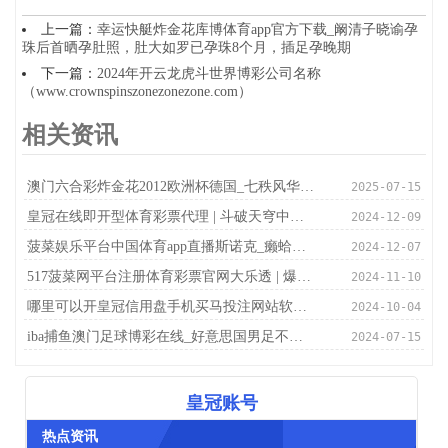
上一篇：
幸运快艇炸金花库博体育app官方下载_阚清子晓谕孕
珠后首晒孕肚照，肚大如罗已孕珠8个月，插足孕晚期
下一篇：
2024年开云龙虎斗世界博彩公司名称
（www.crownspinszonezonezone.com）
相关资讯
澳门六合彩炸金花2012欧洲杯德国_七秩风华 惟实励新 | 广州好意思术学院举办建校70周年系列举止
2025-07-15
皇冠在线即开型体育彩票代理 | 斗破天穹中的6位大长腿好意思东谈主: 小医仙被好多东谈主觊觎, 云韵运谈很好
2024-12-09
菠菜娱乐平台中国体育app直播斯诺克_癞蛤蟆吃到天鹅肉, 他是“妖魔专科户”, 长相歪邪却能抱得好意思东说念主归
2024-12-07
517菠菜网平台注册体育彩票官网大乐透 | 爆笑推选：咫尺的这些男东说念主，骚不外骚不外
2024-11-10
哪里可以开皇冠信用盘手机买马投注网站软件 | “桥”见海河 相见纵脱丨乌兰牧骑唱响桥边音乐汇 海河畔晓悟草原的情绪与壮好意思
2024-10-04
iba捕鱼澳门足球博彩在线_好意思国男足不敌哥伦比亚，连系21场不败展现出色发达！
2024-07-15
皇冠账号
热点资讯