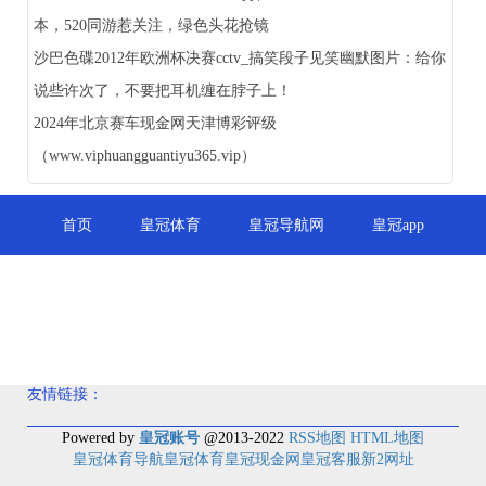
本，520同游惹关注，绿色头花抢镜
沙巴色碟2012年欧洲杯决赛cctv_搞笑段子见笑幽默图片：给你
说些许次了，不要把耳机缠在脖子上！
2024年北京赛车现金网天津博彩评级
（www.viphuangguantiyu365.vip）
首页
皇冠体育
皇冠导航网
皇冠app
皇冠入口
皇冠比分
皇冠官方
皇冠打水
皇冠网站
皇冠官网
友情链接：
Powered by
皇冠账号
@2013-2022
RSS地图
HTML地图
皇冠体育导航
皇冠体育
皇冠现金网
皇冠客服
新2网址