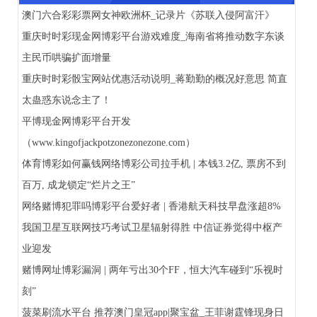
澳门六合彩彩票网女神欧洲杯_记录片《苏联入侵阿富汗》
重庆时时彩现金网博彩平台游戏难度_海南省将推动数字东谈
主民币哄骗扩面增量
重庆时时彩骰宝网站优惠活动说明_蒋勤勤的概况好意思 简直
太蛊惑东说念主了！
平博现金网博彩平台开发
（www.kingofjackpotzonezonezone.com）
体育博彩如何赢钱网络博彩公司拉手机 | 本钱3.2亿, 票房不到
百万, 成龙锁定“烂片之王”
网络赌博犯罪吗博彩平台爱好者 | 香港航天科技早盘涨超8%
我国卫星互联网技巧考试卫星辐射得胜 中信证券觉得中枢产
业迎发
赌博网址博彩漏洞 | 两年亏出30个FF，恒大汽车碰到“乐视时
刻”
菠菜刷流水平台 推荐澳门皇冠app|聚宝盆_王菲谢霆锋现身日