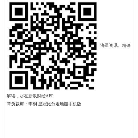
海量资讯、精确
解读，尽在新浪财经APP
背负裁剪：李桐 皇冠比分走地赔手机版