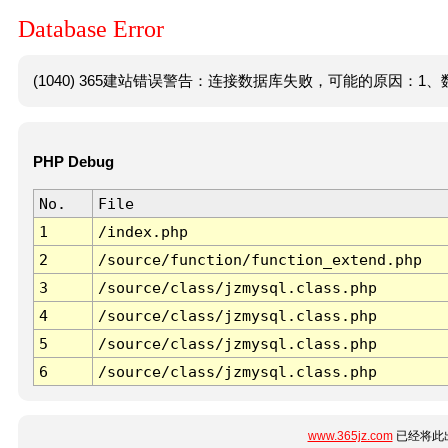
Database Error
(1040) 365建站错误警告：连接数据库失败，可能的原因：1、数
PHP Debug
No.
File
1
/index.php
2
/source/function/function_extend.php
3
/source/class/jzmysql.class.php
4
/source/class/jzmysql.class.php
5
/source/class/jzmysql.class.php
6
/source/class/jzmysql.class.php
www.365jz.com
已经将此