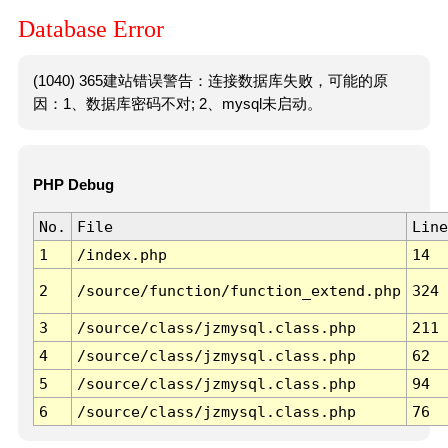
Database Error
(1040) 365建站错误警告：连接数据库失败，可能的原
因：1、数据库密码不对; 2、mysql未启动。
PHP Debug
No.
File
Line
1
/index.php
14
2
/source/function/function_extend.php
324
3
/source/class/jzmysql.class.php
211
4
/source/class/jzmysql.class.php
62
5
/source/class/jzmysql.class.php
94
6
/source/class/jzmysql.class.php
76